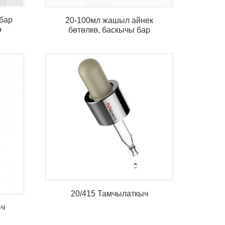
бар
20-100мл жашыл айнек
ө
бөтөлкө, баскычы бар
тамчылатуучу
20/415 Тамчылаткыч
ыч