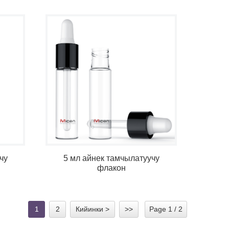
чу
5 мл айнек тамчылатуучу
флакон
1
2
Кийинки >
>>
Page 1 / 2