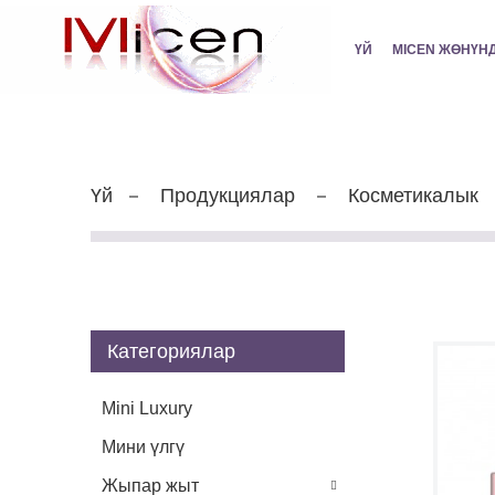
ҮЙ
MICEN ЖӨНҮН
Үй
Продукциялар
Косметикалык
Категориялар
Mini Luxury
Мини үлгү
Жыпар жыт