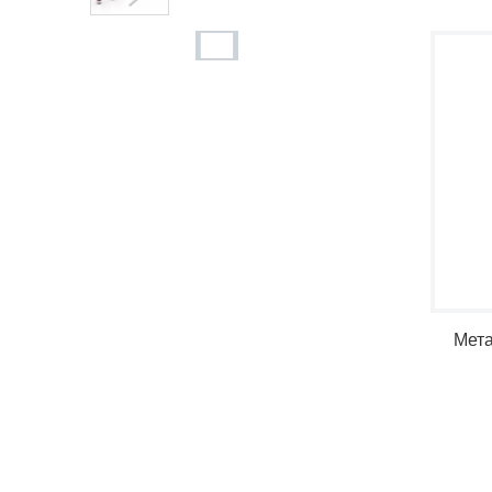
10мл тырмак боёгуч ай
нек флакон
6мл эрин жалтыраткыч
айнек флакон
4,5 мл эрин жалтыратк
ыч айнек флакон
Мета
10мл чарчы эрин жалт
ыраткыч айнек бөтөлкө
10мл эрин жалтыраткы
ч айнек бөтөлкө