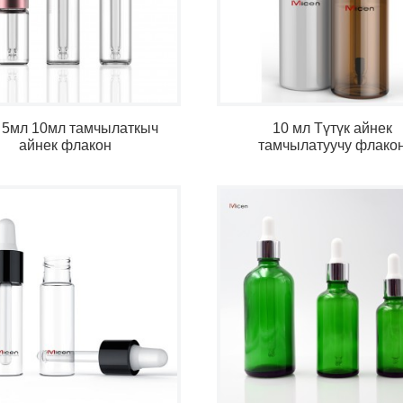
 5мл 10мл тамчылаткыч
10 мл Түтүк айнек
айнек флакон
тамчылатуучу флако