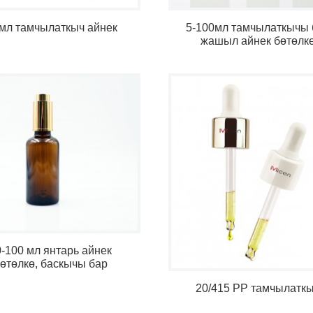
 мл тамчылаткыч айнек
5-100мл тамчылаткычы 
жашыл айнек бөтөлк
0-100 мл янтарь айнек
өтөлкө, баскычы бар
тамчылатуучу
20/415 PP тамчылатк