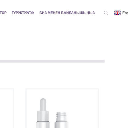
Eng
ТӨР
ТУРУКТУУЛУК
БИЗ МЕНЕН БАЙЛАНЫШЫҢЫЗ