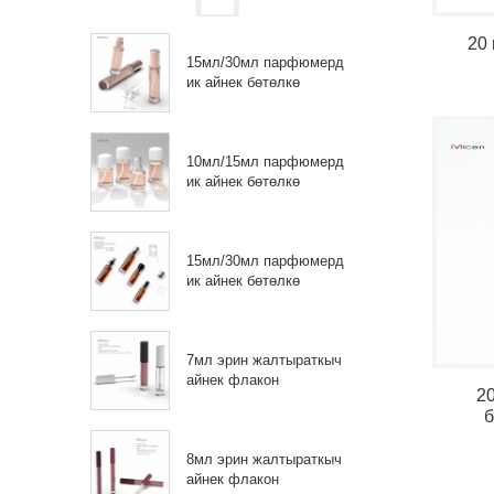
20
15мл/30мл парфюмерд
ик айнек бөтөлкө
10мл/15мл парфюмерд
ик айнек бөтөлкө
15мл/30мл парфюмерд
ик айнек бөтөлкө
7мл эрин жалтыраткыч
айнек флакон
2
б
8мл эрин жалтыраткыч
айнек флакон