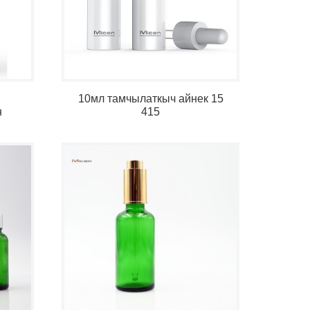
10мл тамчылаткыч айнек 15
н
415