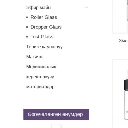
Эфир майы
Roller Glass
Dropper Glass
Test Glass
3мл
Териге кам көрүү
Макияж
Медициналык
керектелүүчү
материалдар
Өзгөчөлөнгөн өнүмдөр