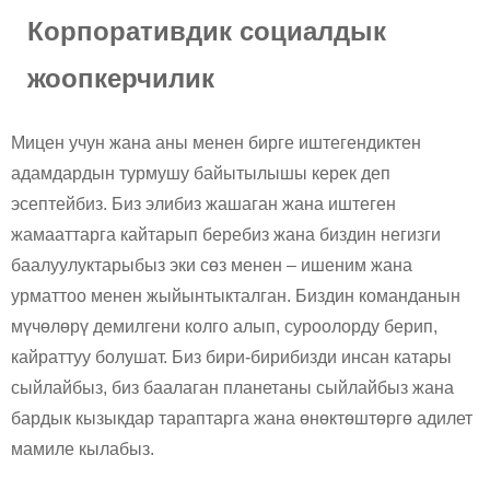
Корпоративдик социалдык
жоопкерчилик
Мицен учун жана аны менен бирге иштегендиктен
адамдардын турмушу байытылышы керек деп
эсептейбиз. Биз элибиз жашаган жана иштеген
жамааттарга кайтарып беребиз жана биздин негизги
баалуулуктарыбыз эки сөз менен – ишеним жана
урматтоо менен жыйынтыкталган. Биздин команданын
мүчөлөрү демилгени колго алып, суроолорду берип,
кайраттуу болушат. Биз бири-бирибизди инсан катары
сыйлайбыз, биз баалаган планетаны сыйлайбыз жана
бардык кызыкдар тараптарга жана өнөктөштөргө адилет
мамиле кылабыз.