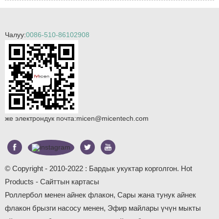
Чалуу:
0086-510-86102908
же электрондук почта:
micen@micentech.com
© Copyright - 2010-2022 : Бардык укуктар корголгон.
Hot
Products
-
Сайттын картасы
Роллербол менен айнек флакон
,
Сары жана тунук айнек
флакон брызги насосу менен
,
Эфир майлары үчүн мыкты