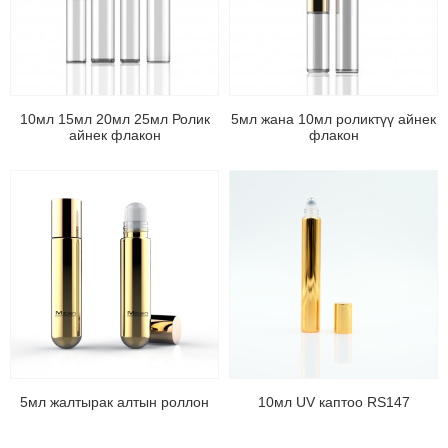
10мл 15мл 20мл 25мл Ролик
5мл жана 10мл роликтүү айнек
айнек флакон
флакон
5мл жалтырак алтын роллон
10мл UV каптоо RS147