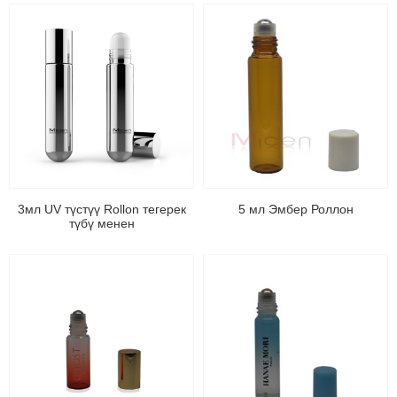
3мл UV түстүү Rollon тегерек
5 мл Эмбер Роллон
түбү менен