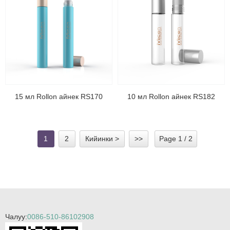
15 мл Rollon айнек RS170
10 мл Rollon айнек RS182
1
2
Кийинки >
>>
Page 1 / 2
Чалуу:
0086-510-86102908