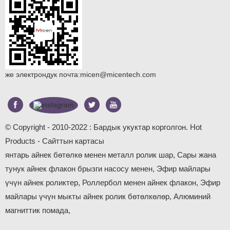
же электрондук почта:
micen@micentech.com
© Copyright - 2010-2022 : Бардык укуктар корголгон.
Hot
Products
-
Сайттын картасы
янтарь айнек бөтөлкө менен металл ролик шар
,
Сары жана
тунук айнек флакон брызги насосу менен
,
Эфир майлары
үчүн айнек роликтер
,
Роллербол менен айнек флакон
,
Эфир
майлары үчүн мыкты айнек ролик бөтөлкөлөр
,
Алюминий
магниттик помада
,