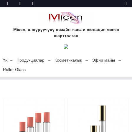
Micen, өндүрүүчүсү дизайн жана инновация менен
шартталган
Үй
Продукциялар
Косметикалык
Эфир майы
Roller Glass