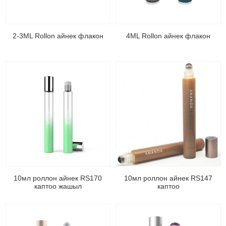
2-3ML Rollon айнек флакон
4ML Rollon айнек флакон
10мл роллон айнек RS170
10мл роллон айнек RS147
каптоо жашыл
каптоо