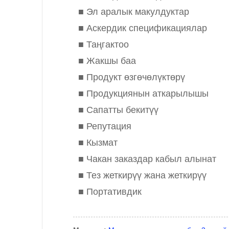
■ Эл аралык макулдуктар
■ Аскердик спецификациялар
■ Таңгактоо
■ Жакшы баа
■ Продукт өзгөчөлүктөрү
■ Продукциянын аткарылышы
■ Сапатты бекитүү
■ Репутация
■ Кызмат
■ Чакан заказдар кабыл алынат
■ Тез жеткирүү жана жеткирүү
■ Портативдик