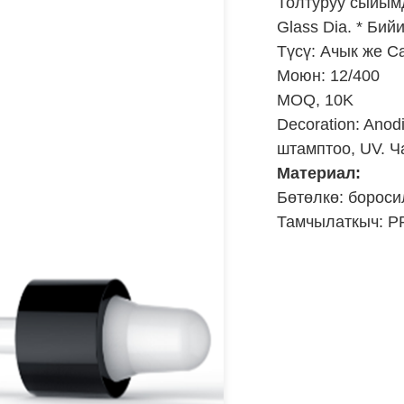
Толтуруу сыйым
Glass Dia. * Бий
Түсү: Ачык же С
Моюн: 12/400
MOQ, 10K
Decoration: Anod
штамптоо, UV. Ч
Материал:
Бөтөлкө: бороси
Тамчылаткыч: P