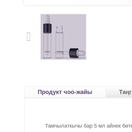
Продукт чоо-жайы
Таң
Тамчылаткычы бар 5 мл айнек бөт