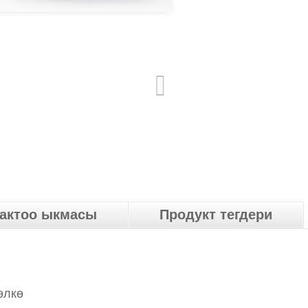
гактоо ыкмасы
Продукт тегдери
өлкө