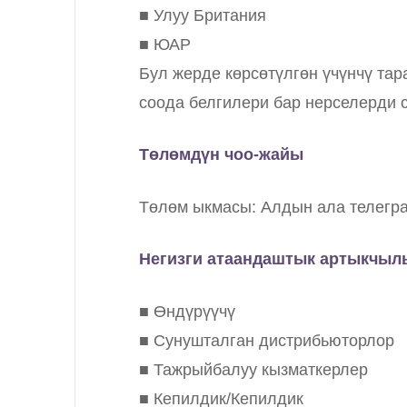
■ Улуу Британия
■ ЮАР
Бул жерде көрсөтүлгөн үчүнчү та
соода белгилери бар нерселерди са
Төлөмдүн чоо-жайы
Төлөм ыкмасы: Алдын ала телеграф
Негизги атаандаштык артыкчыл
■ Өндүрүүчү
■ Сунушталган дистрибьюторлор
■ Тажрыйбалуу кызматкерлер
■ Кепилдик/Кепилдик