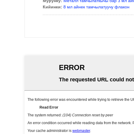
Мурунку:
Металл тамчылаткычы бар 3 мл ай
Кийинки:
8 мл айнек тамчылатуучу флакон