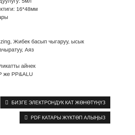
дуулугу: 5мл
иктиги: 16*48мм
ары
izing, Жибек басып чыгаруу, ысык
ачыратуу, Аяз
ликатты айнек
P же PP&ALU
БИЗГЕ ЭЛЕКТРОНДУК КАТ ЖӨНӨТҮҢҮЗ
PDF КАТАРЫ ЖҮКТӨП АЛЫҢЫЗ