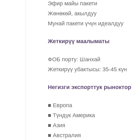
Эфир майы пакети
Жөнөкөй, акылдуу
Мунай пакети үчүн идеалдуу
Жеткирүү маалыматы
ФОБ порту: Шанхай
Жеткирүү убактысы: 35-45 күн
Негизги экспорттук рыноктор
■ Европа
■ Түндүк Америка
■ Азия
■ Австралия