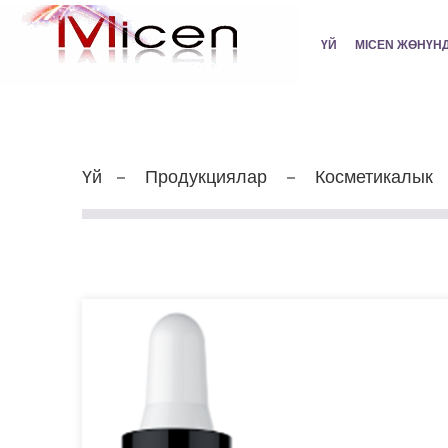
ҮЙ
MICEN ЖӨНҮН
Үй
Продукциялар
Косметикалык