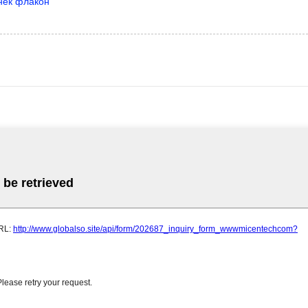
нек флакон