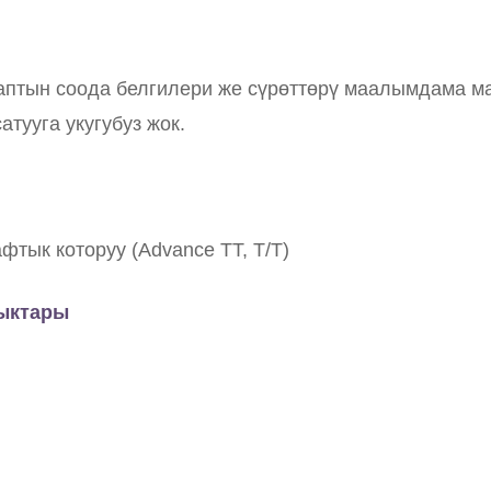
раптын соода белгилери же сүрөттөрү маалымдама м
тууга укугубуз жок.
тык которуу (Advance TT, T/T)
ыктары