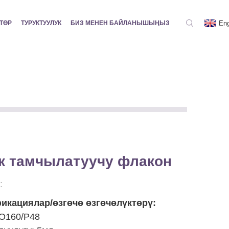
Eng
ТӨР
ТУРУКТУУЛУК
БИЗ МЕНЕН БАЙЛАНЫШЫҢЫЗ
ек тамчылатуучу флакон
:
икациялар/өзгөчө өзгөчөлүктөрү:
EO160/P48