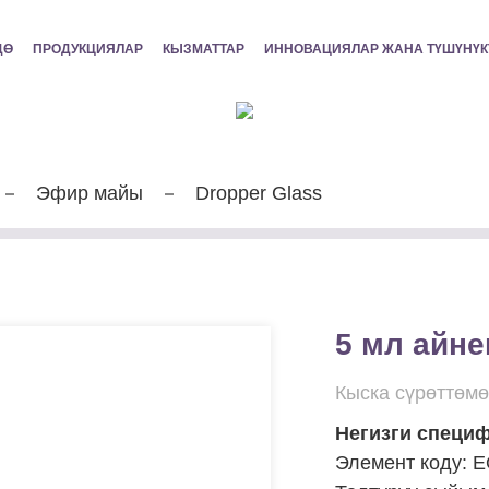
ДӨ
ПРОДУКЦИЯЛАР
КЫЗМАТТАР
ИННОВАЦИЯЛАР ЖАНА ТҮШҮНҮК
Эфир майы
Dropper Glass
5 мл айн
Кыска сүрөттөмө
Негизги специф
Элемент коду: 