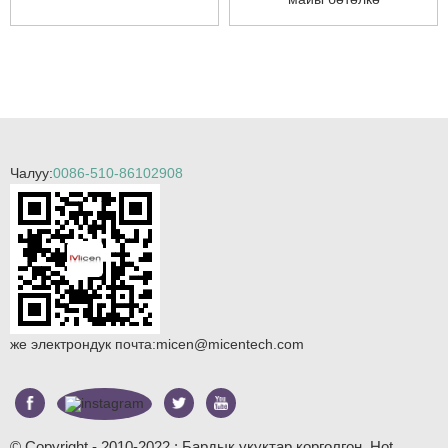
Чалуу:
0086-510-86102908
же электрондук почта:
micen@micentech.com
© Copyright - 2010-2022 : Бардык укуктар корголгон.
Hot