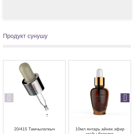
Продукт сунушу
20/415 Тамчылаткыч
10мл янтарь айнек эфир
майы бөтөлкө