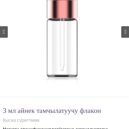
3 мл айнек тамчылатуучу флакон
Кыска сүрөттөмө: