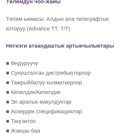
Төлөмдүн чоо-жайы
Төлөм ыкмасы: Алдын ала телеграфтык
которуу (Advance TT, T/T)
Негизги атаандаштык артыкчылыктары
■ Өндүрүүчү
■ Сунушталган дистрибьюторлор
■ Тажрыйбалуу кызматкерлер
■ Кепилдик/Кепилдик
■ Эл аралык макулдуктар
■ Аскердик спецификациялар
■ Таңгактоо
■ Жакшы баа