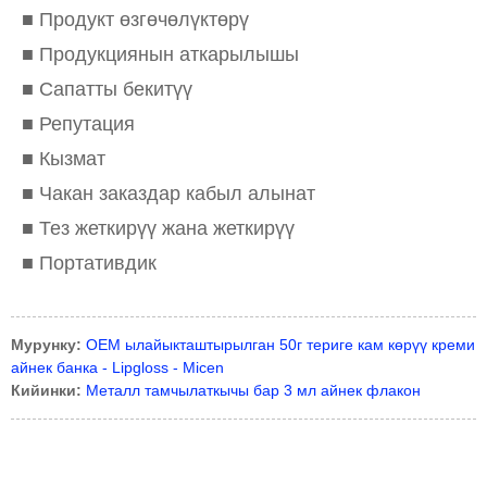
■ Продукт өзгөчөлүктөрү
■ Продукциянын аткарылышы
■ Сапатты бекитүү
■ Репутация
■ Кызмат
■ Чакан заказдар кабыл алынат
■ Тез жеткирүү жана жеткирүү
■ Портативдик
Мурунку:
OEM ылайыкташтырылган 50г териге кам көрүү креми
айнек банка - Lipgloss - Micen
Кийинки:
Металл тамчылаткычы бар 3 мл айнек флакон