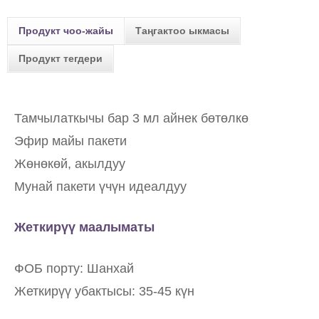
Продукт чоо-жайы
Таңгактоо ыкмасы
Продукт тегдери
Тамчылаткычы бар 3 мл айнек бөтөлкө
Эфир майы пакети
Жөнөкөй, акылдуу
Мунай пакети үчүн идеалдуу
Жеткирүү маалыматы
ФОБ порту: Шанхай
Жеткирүү убактысы: 35-45 күн