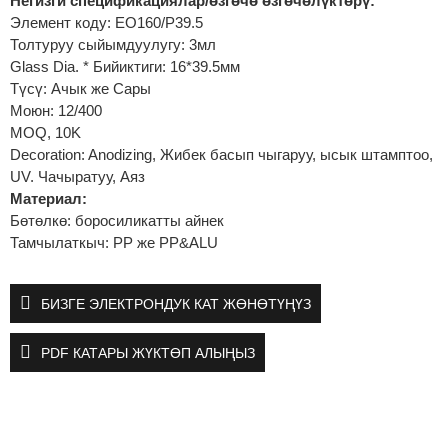
Негизги спецификациялар/өзгөчө өзгөчөлүктөрү:
Элемент коду: EO160/P39.5
Толтуруу сыйымдуулугу: 3мл
Glass Dia. * Бийиктиги: 16*39.5мм
Түсү: Ачык же Сары
Моюн: 12/400
MOQ, 10K
Decoration: Anodizing, Жибек басып чыгаруу, ысык штамптоо,
UV. Чачыратуу, Аяз
Материал:
Бөтөлкө: боросиликатты айнек
Тамчылаткыч: PP же PP&ALU
БИЗГЕ ЭЛЕКТРОНДУК КАТ ЖӨНӨТҮҢҮЗ
PDF КАТАРЫ ЖҮКТӨП АЛЫҢЫЗ