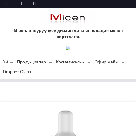
Micen, өндүрүүчүсү дизайн жана инновация менен
шартталган
Үй
Продукциялар
Косметикалык
Эфир майы
Dropper Glass