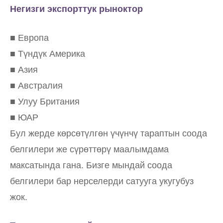
Негизги экспорттук рыноктор
■ Европа
■ Түндүк Америка
■ Азия
■ Австралия
■ Улуу Британия
■ ЮАР
Бул жерде көрсөтүлгөн үчүнчү тараптын соода
белгилери же сүрөттөрү маалымдама
максатында гана. Бизге мындай соода
белгилери бар нерселерди сатууга укугубуз
жок.