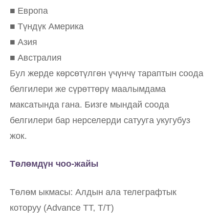
■ Европа
■ Түндүк Америка
■ Азия
■ Австралия
Бул жерде көрсөтүлгөн үчүнчү тараптын соода
белгилери же сүрөттөрү маалымдама
максатында гана. Бизге мындай соода
белгилери бар нерселерди сатууга укугубуз
жок.
Төлөмдүн чоо-жайы
Төлөм ыкмасы: Алдын ала телеграфтык
которуу (Advance TT, T/T)