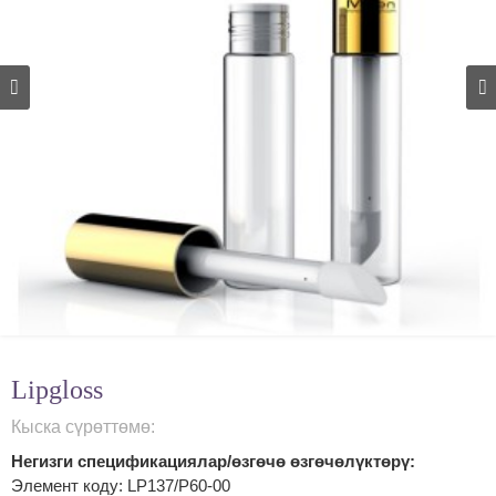
Lipgloss
Кыска сүрөттөмө:
Негизги спецификациялар/өзгөчө өзгөчөлүктөрү:
Элемент коду: LP137/P60-00