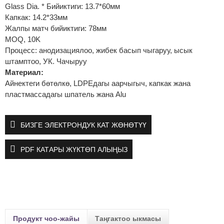
Glass Dia. * Бийиктиги: 13.7*60мм
Капкак: 14.2*33мм
Жалпы матч бийиктиги: 78мм
MOQ, 10K
Процесс: анодизациялоо, жибек басып чыгаруу, ысык
штамптоо, УК. Чачыруу
Материал:
Айнектеги бөтөлкө, LDPEдагы аарчыгыч, капкак жана
пластмассадагы шпатель жана Alu
БИЗГЕ ЭЛЕКТРОНДУК КАТ ЖӨНӨТҮҮ
PDF КАТАРЫ ЖҮКТӨП АЛЫҢЫЗ
Продукт чоо-жайы
Таңгактоо ыкмасы