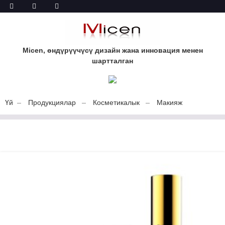
Micen, өндүрүүчүсү дизайн жана инновация менен
шартталган
Үй
Продукциялар
Косметикалык
Макияж