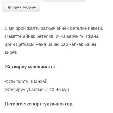
Продукт тегдери
5 мл эрин жалтыраткыч айнек бөтөлкө пакети.
Пакетте айнек бөтөлкө, ички аарчыгыч жана
эрин щеткасы жана башы бар капкак башы
кирет.
Жеткирүү маалыматы
ФОБ порту: Шанхай
Жеткирүү убактысы: 40-45 күн
Негизги экспорттук рыноктор