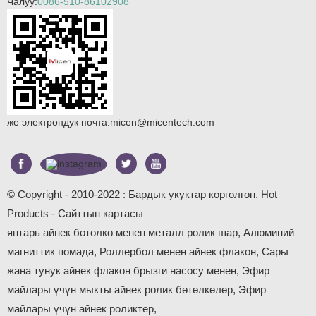
Чалуу:
0086-510-86102908
же электрондук почта:
micen@micentech.com
© Copyright - 2010-2022 : Бардык укуктар корголгон.
Hot
Products
-
Сайттын картасы
янтарь айнек бөтөлкө менен металл ролик шар
,
Алюминий
магниттик помада
,
Роллербол менен айнек флакон
,
Сары
жана тунук айнек флакон брызги насосу менен
,
Эфир
майлары үчүн мыкты айнек ролик бөтөлкөлөр
,
Эфир
майлары үчүн айнек роликтер
,