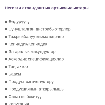
Негизги атаандаштык артыкчылыктары
■ Өндүрүүчү
■ Сунушталган дистрибьюторлор
■ Тажрыйбалуу кызматкерлер
■ Кепилдик/Кепилдик
■ Эл аралык макулдуктар
■ Аскердик спецификациялар
■ Таңгактоо
■ Баасы
■ Продукт өзгөчөлүктөрү
■ Продукциянын аткарылышы
■ Сапатты бекитүү
■ Репутация