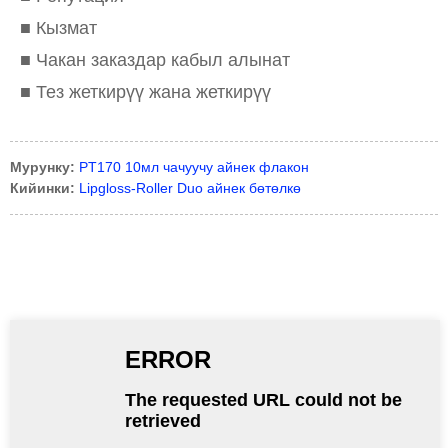
■ Кызмат
■ Чакан заказдар кабыл алынат
■ Тез жеткирүү жана жеткирүү
Мурунку:
PT170 10мл чачуучу айнек флакон
Кийинки:
Lipgloss-Roller Duo айнек бөтөлкө